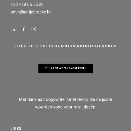
+32 478 65 55 20
antje@antjebracke.be
BOEK JE GRATIS KENNISMAKINGSGESPREK
LATEN WE EENS AFSPREKEN
Met dank aan
copywriter Griet Rebry
die de juiste
woorden vond voor mijn ideeën.
LINKS